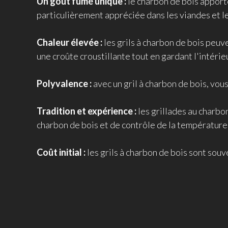
Un goût fumé unique :
le charbon de bois apporte
particulièrement appréciée dans les viandes et le
Chaleur élevée :
les grils à charbon de bois peuv
une croûte croustillante tout en gardant l'intérie
Polyvalence :
avec un gril à charbon de bois, vo
Tradition et expérience :
les grillades au charbo
charbon de bois et de contrôle de la température e
Coût initial :
les grils à charbon de bois sont souv