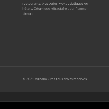
restaurants, brasseries, woks asiatiques ou
hôtels. Céramique réfractaire pour flamme
directe
© 2021 Vulcano Gres tous droits réservés