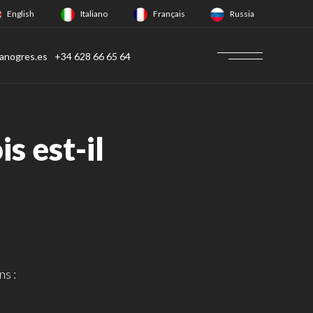
English
Italiano
Français
Russia
anogres.es
+34 628 66 65 64
s est-il
ns :