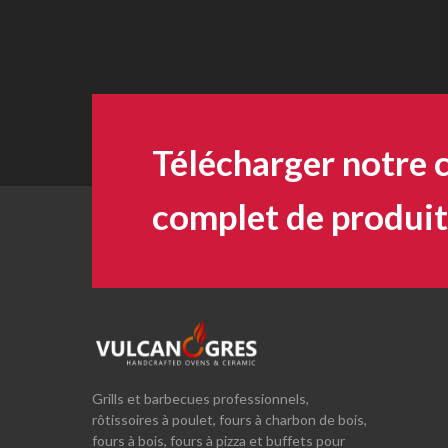
Télécharger notre 
complet de produit
Grills et barbecues professionnels,
rôtissoires à poulet, fours à charbon de bois,
fours à bois, fours à pizza et buffets pour