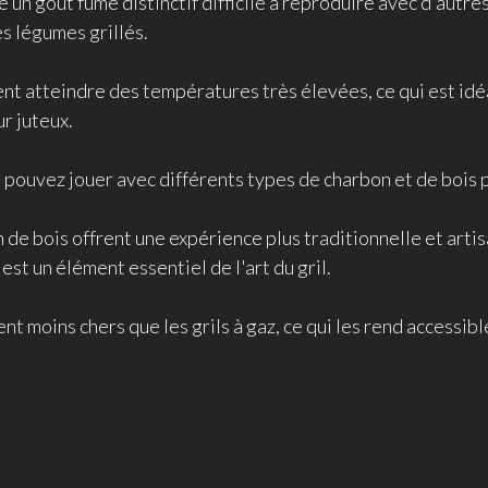
 un goût fumé distinctif difficile à reproduire avec d'autre
s légumes grillés.
ent atteindre des températures très élevées, ce qui est idé
ur juteux.
us pouvez jouer avec différents types de charbon et de bois
n de bois offrent une expérience plus traditionnelle et art
st un élément essentiel de l'art du gril.
ent moins chers que les grils à gaz, ce qui les rend accessi