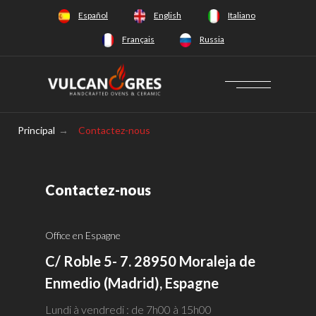
+34 628 66 65 64
Español
English
Italiano
Français
Russia
Principal
→
Contactez-nous
Contactez-nous
Office en Espagne
C/ Roble 5- 7. 28950 Moraleja de
Enmedio (Madrid), Espagne
Lundi à vendredi : de 7h00 à 15h00