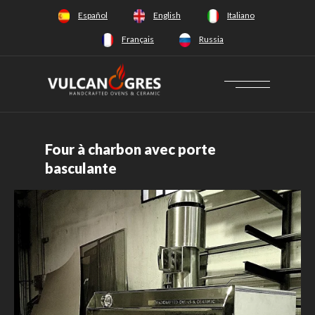
+34 628 66 65 64
Español
English
Italiano
Français
Russia
Four à charbon avec porte
basculante