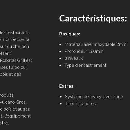
Caractéristiques:
les restaurants
Basiques:
 au barbecue, où
Matériau acier inoxydable 2mm
 sur du charbon
Profondeur 180mm
ettent
3 niveaux
Robatas Grill est
Type d'encastrement
ises turbo qui
bois et des
Extras:
produits
Système de levage avec roue
z Vulcano Gres,
Tiroir à cendres
e bois et au gaz
ent. L'équipement
stré.