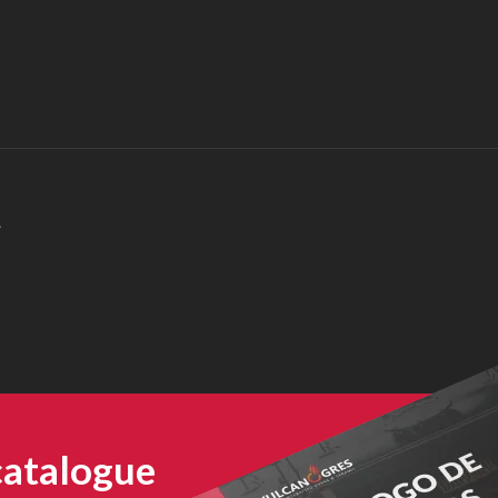
é
catalogue