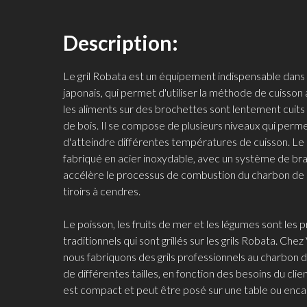
Description:
Le gril Robata est un équipement indispensable dans 
japonais, qui permet d'utiliser la méthode de cuisson
les aliments sur des brochettes sont lentement cuits
de bois. Il se compose de plusieurs niveaux qui perm
d'atteindre différentes températures de cuisson. Le 
fabriqué en acier inoxydable, avec un système de bra
accélère le processus de combustion du charbon de 
tiroirs à cendres.
Le poisson, les fruits de mer et les légumes sont les 
traditionnels qui sont grillés sur les grils Robata. Che
nous fabriquons des grils professionnels au charbon d
de différentes tailles, en fonction des besoins du cli
est compact et peut être posé sur une table ou enca