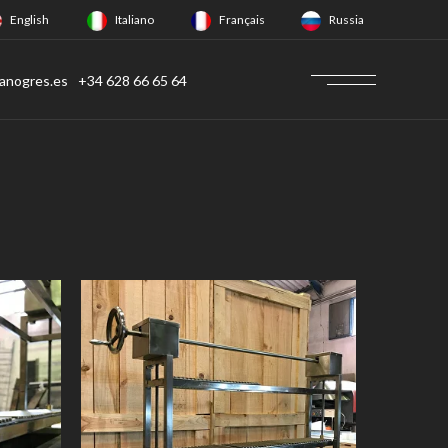
English
Italiano
Français
Russia
anogres.es
+34 628 66 65 64