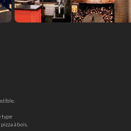
stible.
e type
pizza à bois.