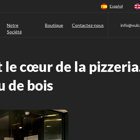
Español
Notre
Boutique
Contactez-nous
info@vulc
Société
t le cœur de la pizzeria
u de bois