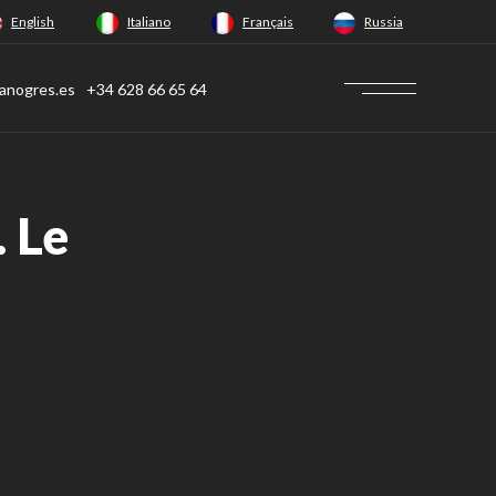
English
Italiano
Français
Russia
anogres.es
+34 628 66 65 64
. Le