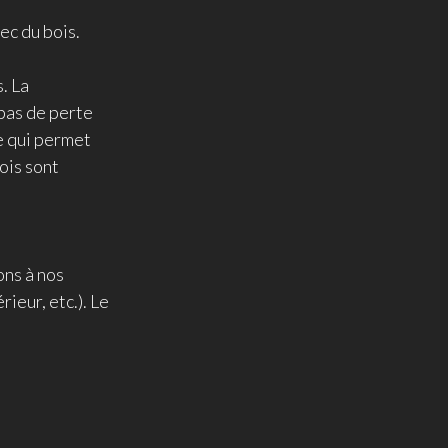
ec du bois.
. La
 pas de perte
ce qui permet
ois sont
ons à nos
ieur, etc.). Le