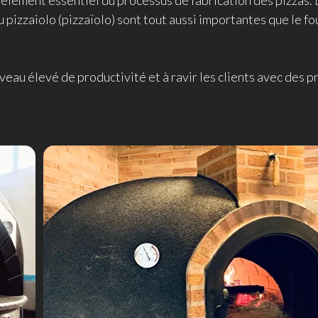
 élément essentiel du processus de fabrication des pizzas. 
u pizzaiolo (pizzaïolo) sont tout aussi importantes que le fo
iveau élevé de productivité et à ravir les clients avec des p