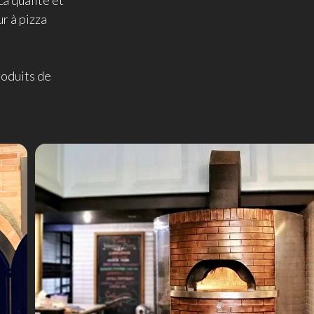
La qualité et
ur à pizza
roduits de