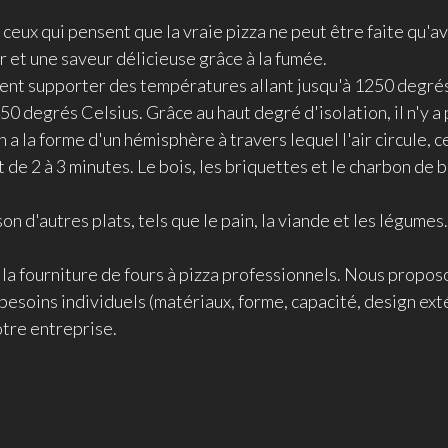
ceux qui pensent que la vraie pizza ne peut être faite qu'av
r et une saveur délicieuse grâce à la fumée.
uvent supporter des températures allant jusqu'à 1250 degrés
 degrés Celsius. Grâce au haut degré d'isolation, il n'y a
n a la forme d'un hémisphère à travers lequel l'air circule, 
 de 2 à 3 minutes. Le bois, les briquettes et le charbon de b
on d'autres plats, tels que le pain, la viande et les légumes.
t la fourniture de fours à pizza professionnels. Nous propos
besoins individuels (matériaux, forme, capacité, design extér
otre entreprise.