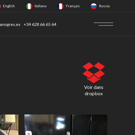
English
Italiano
Français
Russia
anogres.es
+34 628 66 65 64
Voir dans
dropbox