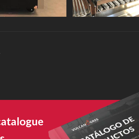
é
catalogue
s