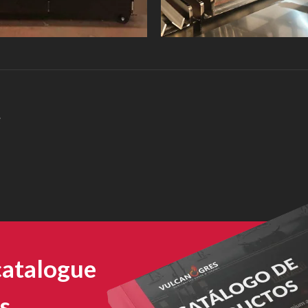
é
catalogue
s