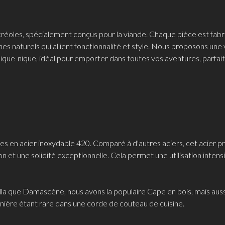
 créoles, spécialement conçus pour la viande. Chaque pièce est fab
es naturels qui allient fonctionnalité et style. Nous proposons une 
ique-nique, idéal pour emporter dans toutes vos aventures, parfai
s en acier inoxydable 420. Comparé à d'autres aciers, cet acier p
n et une solidité exceptionnelle. Cela permet une utilisation intens
la que Damascène, nous avons la populaire Cape en bois, mais aussi
rnière étant rare dans une corde de couteau de cuisine.