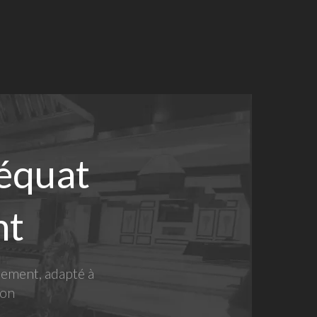
déquat
nt
pement, adapté à
ion