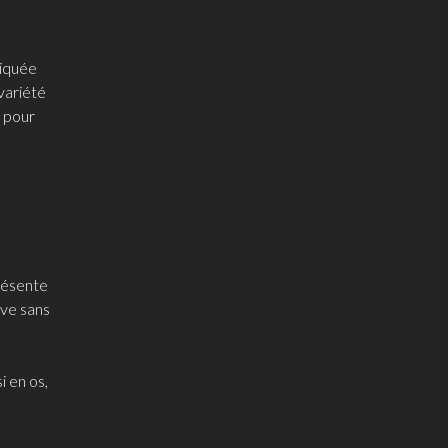
riquée
variété
t pour
résente
ive sans
 en os,