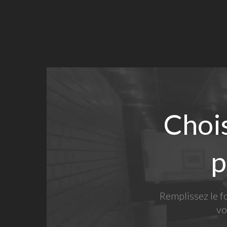
Chois
p
Remplissez le f
vo