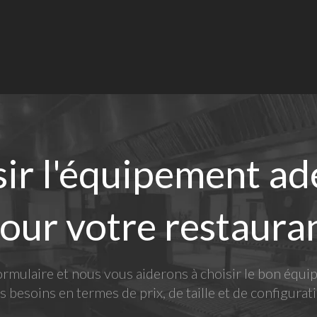
ir l'équipement a
our votre restaura
ormulaire et nous vous aiderons à choisir le bon équi
s besoins en termes de prix, de taille et de configurat