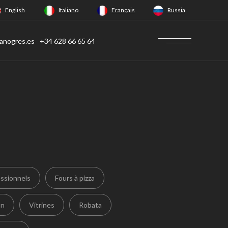
English
Italiano
Français
Russia
anogres.es
+34 628 66 65 64
essionnels
Fours à pizza
on
Vitrines
Robata