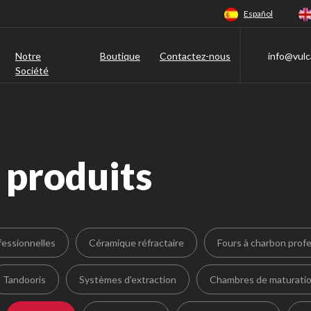
Español
Notre
Boutique
Contactez-nous
info@vulc
Société
 produits
fessionnelles
Céramique réfractaire
Fours à charbon prof
Tandooris
Systèmes d'extraction
Chambres de maturati